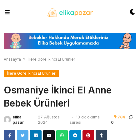
Skip
to
content
Anasayfa
»
İllere Göre İkinci El Ürünler
İllere Göre İkinci El Ürünler
Osmaniye İkinci El Anne
Bebek Ürünleri
elika
27 Ağustos
-
10 dk okuma
784
-
pazar
2024
süresi
0