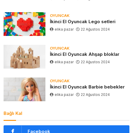
OYUNCAK
İkinci El Oyuncak Lego setleri
elika pazar
22 Ağustos 2024
OYUNCAK
İkinci El Oyuncak Ahşap bloklar
elika pazar
22 Ağustos 2024
OYUNCAK
İkinci El Oyuncak Barbie bebekler
elika pazar
22 Ağustos 2024
Bağlı Kal
Facebook