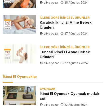
elika pazar
28 Ağustos 2024
İLLERE GÖRE İKINCI EL ÜRÜNLER
Karabük İkinci El Anne Bebek
Ürünleri
elika pazar
27 Ağustos 2024
İLLERE GÖRE İKINCI EL ÜRÜNLER
Tunceli İkinci El Anne Bebek
Ürünleri
elika pazar
27 Ağustos 2024
İkinci El Oyuncaklar
OYUNCAK
İkinci El Oyuncak Oyuncak mutfak
seti
elika pazar
22 Ağustos 2024