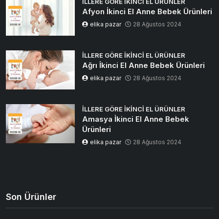
İLLERE GÖRE İKINCI EL ÜRÜNLER
Afyon İkinci El Anne Bebek Ürünleri
elika pazar
28 Ağustos 2024
İLLERE GÖRE İKINCI EL ÜRÜNLER
Ağrı İkinci El Anne Bebek Ürünleri
elika pazar
28 Ağustos 2024
İLLERE GÖRE İKINCI EL ÜRÜNLER
Amasya İkinci El Anne Bebek
Ürünleri
elika pazar
28 Ağustos 2024
Son Ürünler