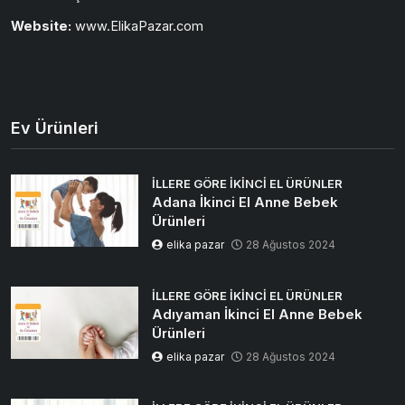
Website:
www.ElikaPazar.com
Ev Ürünleri
İLLERE GÖRE İKINCI EL ÜRÜNLER
Adana İkinci El Anne Bebek
Ürünleri
elika pazar
28 Ağustos 2024
İLLERE GÖRE İKINCI EL ÜRÜNLER
Adıyaman İkinci El Anne Bebek
Ürünleri
elika pazar
28 Ağustos 2024