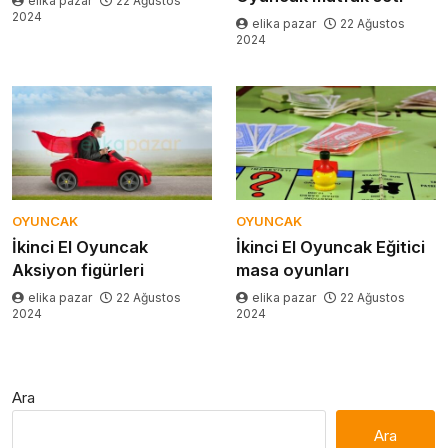
elika pazar
22 Ağustos
2024
elika pazar
22 Ağustos
2024
OYUNCAK
OYUNCAK
İkinci El Oyuncak
İkinci El Oyuncak Eğitici
Aksiyon figürleri
masa oyunları
elika pazar
22 Ağustos
elika pazar
22 Ağustos
2024
2024
Ara
Ara