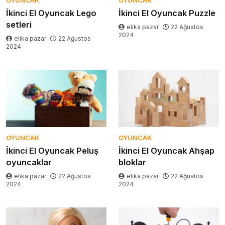
OYUNCAK
OYUNCAK
İkinci El Oyuncak Lego
İkinci El Oyuncak Puzzle
setleri
elika pazar
22 Ağustos
2024
elika pazar
22 Ağustos
2024
OYUNCAK
OYUNCAK
İkinci El Oyuncak Peluş
İkinci El Oyuncak Ahşap
oyuncaklar
bloklar
elika pazar
22 Ağustos
elika pazar
22 Ağustos
2024
2024