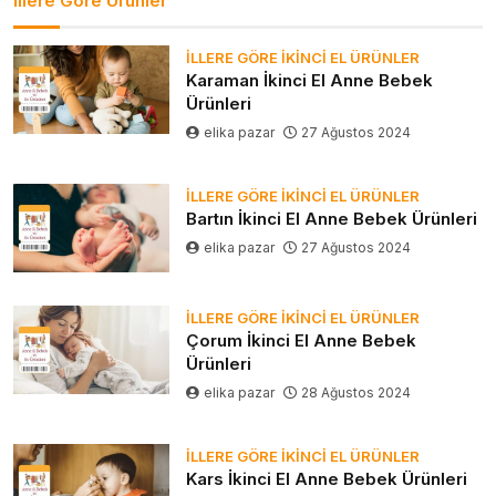
İllere Göre Ürünler
İLLERE GÖRE İKINCI EL ÜRÜNLER
Karaman İkinci El Anne Bebek
Ürünleri
elika pazar
27 Ağustos 2024
İLLERE GÖRE İKINCI EL ÜRÜNLER
Bartın İkinci El Anne Bebek Ürünleri
elika pazar
27 Ağustos 2024
İLLERE GÖRE İKINCI EL ÜRÜNLER
Çorum İkinci El Anne Bebek
Ürünleri
elika pazar
28 Ağustos 2024
İLLERE GÖRE İKINCI EL ÜRÜNLER
Kars İkinci El Anne Bebek Ürünleri