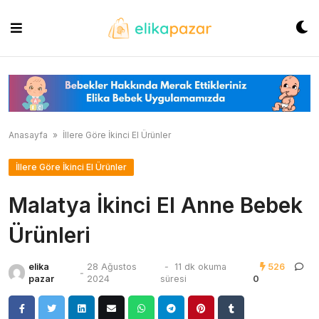
Skip
to
content
Anasayfa
»
İllere Göre İkinci El Ürünler
İllere Göre İkinci El Ürünler
Malatya İkinci El Anne Bebek
Ürünleri
elika
28 Ağustos
-
11 dk okuma
526
-
pazar
2024
süresi
0