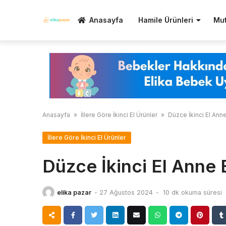
Skip
to
Anasayfa
Hamile Ürünleri
Mut
content
Anasayfa
»
İllere Göre İkinci El Ürünler
»
Düzce İkinci El Ann
İllere Göre İkinci El Ürünler
Düzce İkinci El Anne 
elika pazar
-
27 Ağustos 2024
-
10 dk okuma süresi