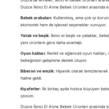
Düzce’de anneler, ikinci el bebek ürünleri ararke
Düzce İkinci El Anne Bebek Ürünleri arasında en
Bebek arabaları
: Kullanılmış, ama çok iyi kor
ekonomik hem de işlevsel seçenekler sunuyor.
Yatak ve beşik
: İkinci el beşik ve yataklar, bebe
yeni ürünlere göre daha avantajlı.
Oyun halıları
: Renkli ve eğlenceli oyun halıları,
bebeğinizin gelişimine destek oluyor.
Biberon ve emzik
: Hijyenik olarak temizlenerek
haline geldi.
Kıyafetler
: İlk birkaç ayda hızlıca büyüyen bebe
çözüm.
Düzce İkinci El Anne Bebek Ürünleri arasında b