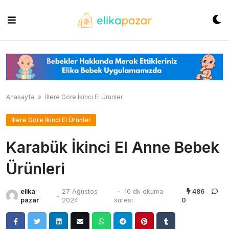
Skip
to
content
Anasayfa
»
İllere Göre İkinci El Ürünler
İllere Göre İkinci El Ürünler
Karabük İkinci El Anne Bebek
Ürünleri
elika
27 Ağustos
-
10 dk okuma
486
-
pazar
2024
süresi
0