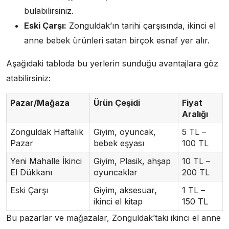
bulabilirsiniz.
Eski Çarşı:
Zonguldak’ın tarihi çarşısında, ikinci el
anne bebek ürünleri satan birçok esnaf yer alır.
Aşağıdaki tabloda bu yerlerin sunduğu avantajlara göz
atabilirsiniz:
Pazar/Mağaza
Ürün Çeşidi
Fiyat
Aralığı
Zonguldak Haftalık
Giyim, oyuncak,
5 TL –
Pazar
bebek eşyası
100 TL
Yeni Mahalle İkinci
Giyim, Plasik, ahşap
10 TL –
El Dükkanı
oyuncaklar
200 TL
Eski Çarşı
Giyim, aksesuar,
1 TL –
ikinci el kitap
150 TL
Bu pazarlar ve mağazalar, Zonguldak’taki ikinci el anne