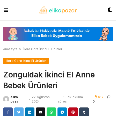
Skip
to
content
Anasayfa
»
İllere Göre İkinci El Ürünler
İllere Göre İkinci El Ürünler
Zonguldak İkinci El Anne
Bebek Ürünleri
elika
27 Ağustos
-
10 dk okuma
617
-
pazar
2024
süresi
0