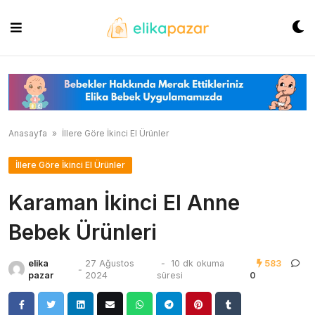
Skip
to
content
Anasayfa
»
İllere Göre İkinci El Ürünler
İllere Göre İkinci El Ürünler
Karaman İkinci El Anne
Bebek Ürünleri
elika
27 Ağustos
-
10 dk okuma
583
-
pazar
2024
süresi
0