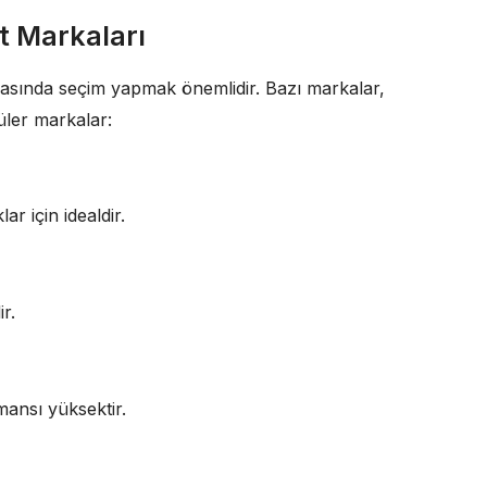
et Markaları
 arasında seçim yapmak önemlidir. Bazı markalar,
püler markalar:
ar için idealdir.
ir.
mansı yüksektir.