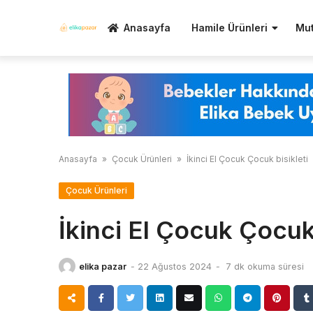
Skip
to
Anasayfa
Hamile Ürünleri
Mut
content
Anasayfa
»
Çocuk Ürünleri
»
İkinci El Çocuk Çocuk bisikleti
Çocuk Ürünleri
İkinci El Çocuk Çocuk 
elika pazar
-
22 Ağustos 2024
-
7 dk okuma süresi